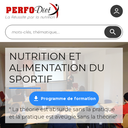
search
NUTRITION ET
ALIMENTATION DU
SPORTIF
get_app
Programme de formation
" La théorie est absurde sans la pratique
et la pratique est aveugle sans la théorie"