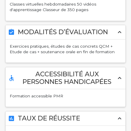
Classes virtuelles hebdomadaires 50 vidéos
d'apprentissage Classeur de 350 pages
MODALITÉS D’ÉVALUATION
assignment_turned_in
expand_less
Exercices pratiques, études de cas concrets QCM +
Etude de cas + soutenance orale en fin de formation
ACCESSIBILITÉ AUX
accessible
expand_less
PERSONNES HANDICAPÉES
Formation accessible PMR
TAUX DE RÉUSSITE
assessment
expand_less