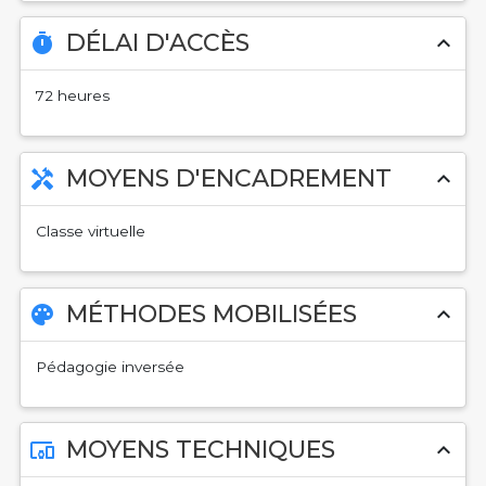
DÉLAI D'ACCÈS
timer
expand_less
72 heures
MOYENS D'ENCADREMENT
handyman
expand_less
Classe virtuelle
MÉTHODES MOBILISÉES
palette
expand_less
Pédagogie inversée
MOYENS TECHNIQUES
devices_other
expand_less