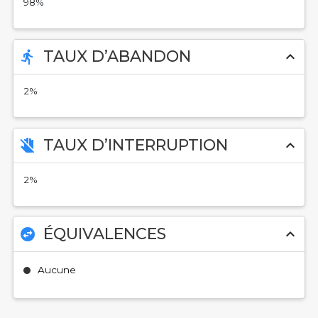
98%
TAUX D’ABANDON
directions_run
expand_less
2%
TAUX D’INTERRUPTION
do_not_touch
expand_less
2%
ÉQUIVALENCES
swap_horizontal_circle
expand_less
Aucune