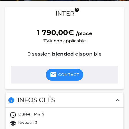
help
INTER
1 790,00€
/place
TVA non applicable
0 session
blended
disponible
email
CONTACT
INFOS CLÉS
info
expand_less
Durée :
144 h
Niveau :
3